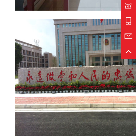
电话:1
手机:1
邮箱:s
返回
党建文化