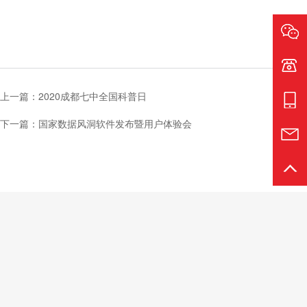
电话:1
上一篇：2020成都七中全国科普日
手机:1
下一篇：国家数据风洞软件发布暨用户体验会
邮箱:s
返回